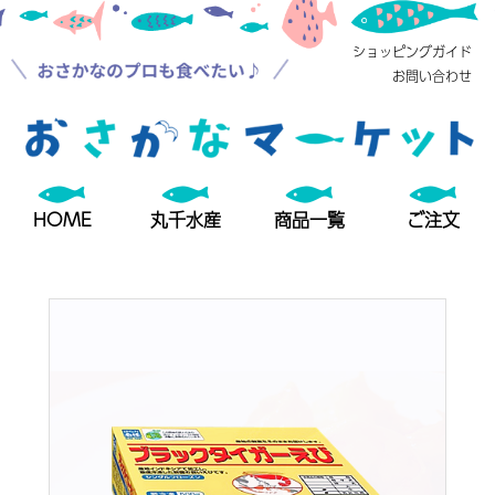
本
メ
文
ニ
ショッピングガイド
へ
ュ
お問い合わせ
ジ
ー
ャ
へ
ン
ジ
プ
ャ
す
ン
る
プ
HOME
丸千水産
商品一覧
ご注文
す
る